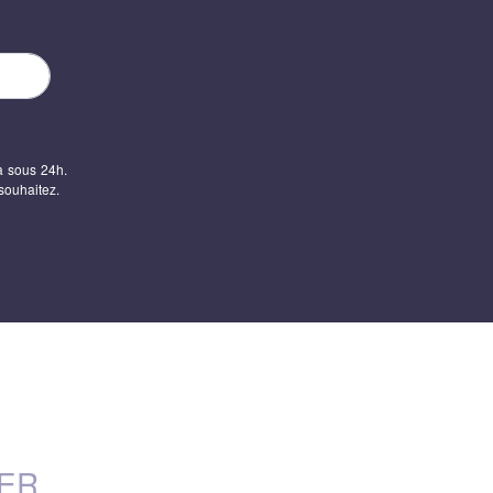
a sous 24h.
souhaitez.
IER