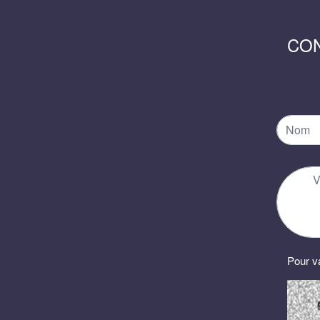
CO
Pour va