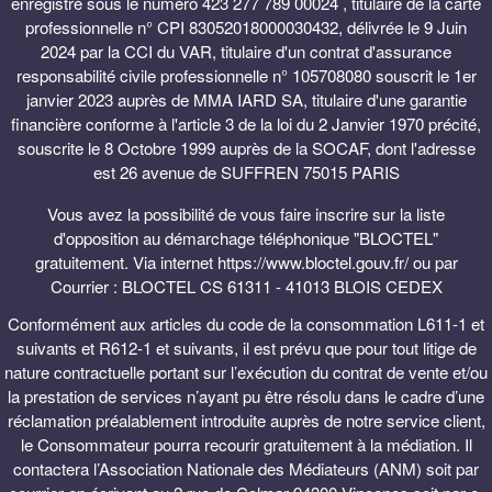
enregistré sous le numéro 423 277 789 00024 , titulaire de la carte
professionnelle n° CPI 83052018000030432, délivrée le 9 Juin
2024 par la CCI du VAR, titulaire d'un contrat d'assurance
responsabilité civile professionnelle n° 105708080 souscrit le 1er
janvier 2023 auprès de MMA IARD SA, titulaire d'une garantie
financière conforme à l'article 3 de la loi du 2 Janvier 1970 précité,
souscrite le 8 Octobre 1999 auprès de la SOCAF, dont l'adresse
est 26 avenue de SUFFREN 75015 PARIS
Vous avez la possibilité de vous faire inscrire sur la liste
d'opposition au démarchage téléphonique "BLOCTEL"
gratuitement. Via internet https://www.bloctel.gouv.fr/ ou par
Courrier : BLOCTEL CS 61311 - 41013 BLOIS CEDEX
Conformément aux articles du code de la consommation L611-1 et
suivants et R612-1 et suivants, il est prévu que pour tout litige de
nature contractuelle portant sur l’exécution du contrat de vente et/ou
la prestation de services n’ayant pu être résolu dans le cadre d’une
réclamation préalablement introduite auprès de notre service client,
le Consommateur pourra recourir gratuitement à la médiation. Il
contactera l’Association Nationale des Médiateurs (ANM) soit par