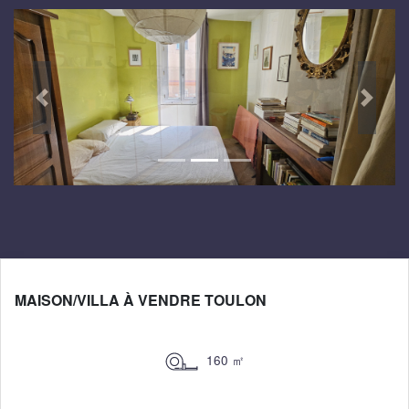
Suivant
Préced
MAISON/VILLA À VENDRE TOULON
160 ㎡