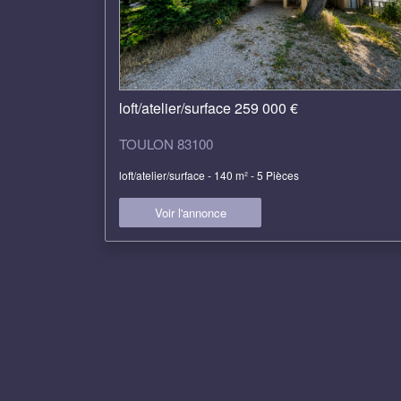
loft/atelier/surface 259 000 €
TOULON 83100
loft/atelier/surface - 140 m² - 5 Pièces
Voir l'annonce