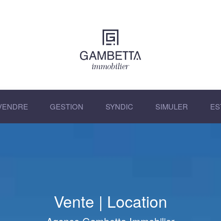
VENDRE
GESTION
SYNDIC
SIMULER
ES
Vente
|
Location