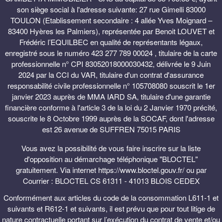
son siège social à l'adresse suivante: 27 rue Gimelli 83000
TOULON (Etablissement secondaire : 4 allée Yves Moignard –
83400 Hyères les Palmiers), représentée par Benoit LOUVET et
Frédéric l’EQUILBEC en qualité de représentants légaux,
enregistré sous le numéro 423 277 789 00024 , titulaire de la carte
professionnelle n° CPI 83052018000030432, délivrée le 9 Juin
2024 par la CCI du VAR, titulaire d'un contrat d'assurance
responsabilité civile professionnelle n° 105708080 souscrit le 1er
janvier 2023 auprès de MMA IARD SA, titulaire d'une garantie
financière conforme à l'article 3 de la loi du 2 Janvier 1970 précité,
souscrite le 8 Octobre 1999 auprès de la SOCAF, dont l'adresse
est 26 avenue de SUFFREN 75015 PARIS
Vous avez la possibilité de vous faire inscrire sur la liste
d'opposition au démarchage téléphonique "BLOCTEL"
gratuitement. Via internet https://www.bloctel.gouv.fr/ ou par
Courrier : BLOCTEL CS 61311 - 41013 BLOIS CEDEX
Conformément aux articles du code de la consommation L611-1 et
suivants et R612-1 et suivants, il est prévu que pour tout litige de
nature contractuelle portant sur l’exécution du contrat de vente et/ou