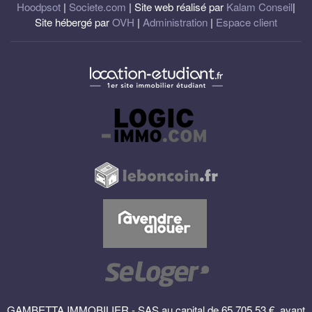
Hoodpsot
|
Societe.com
| Site web réalisé par
Kalam Conseil
|
Site hébergé par
OVH
|
Administration
|
Espace client
GAMBETTA IMMOBILIER - SAS au capital de 65 705.53 €, ayant